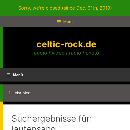
Zum
Sorry, we're closed (since Dec. 31th, 2019)
Inhalt
springen
Menü
celtic-rock.de
audio / video / radio / photo
Menü
Du bist hier:
Suchergebnisse für:
lautensang