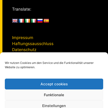
Translate:
Impressum
Haftungssausschluss
Datenschutz
Wir nutzen Cookies um den Service und die Funktionalität unserer
Kontakt
Website zu optimieren.
Accept cookies
© 2005 - 2026
kulturmanagement-online.de
|
Impressum
|
Datenschutzerklärung
|
Privatsphäre-Einstellungen
Funktionale
Einstellungen