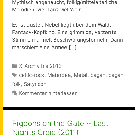
Mythisch angehaucht, folkig/mittelalterliche
Melodien, viel Tanz viel Wein.
Es ist düster, Nebel liegt über dem Wald.
Fantasy-Kopfkino. Eine grimmige, verzerrte
Stimme murmelt Beschwörungsformeln. Dann
marschiert eine Armee […]
Kategorien
X-Archiv bis 2013
Schlagwörter
celtic-rock
,
Materdea
,
Metal
,
pagan
,
pagan
folk
,
Satyricon
Kommentar hinterlassen
Pigeons on the Gate ~ Last
Nights Craic (2011)