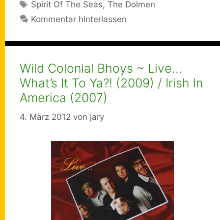
Schlagwörter
Spirit Of The Seas
,
The Dolmen
Kommentar hinterlassen
Wild Colonial Bhoys ~ Live…
What’s It To Ya?! (2009) / Irish In
America (2007)
4. März 2012
von
jary