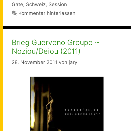
Gate
,
Schweiz
,
Session
Kommentar hinterlassen
Brieg Guerveno Groupe ~
Noziou/Deiou (2011)
28. November 2011
von
jary