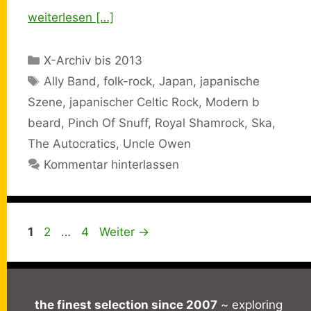
weiterlesen […]
Kategorien
X-Archiv bis 2013
Schlagwörter
Ally Band
,
folk-rock
,
Japan
,
japanische
Szene
,
japanischer Celtic Rock
,
Modern b
beard
,
Pinch Of Snuff
,
Royal Shamrock
,
Ska
,
The Autocratics
,
Uncle Owen
Kommentar hinterlassen
Seite
Seite
Seite
1
2
…
4
Weiter
→
the finest selection since 2007
~ exploring