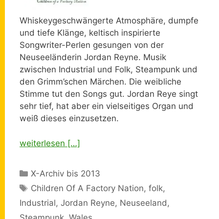
Whiskeygeschwängerte Atmosphäre, dumpfe
und tiefe Klänge, keltisch inspirierte
Songwriter-Perlen gesungen von der
Neuseeländerin Jordan Reyne. Musik
zwischen Industrial und Folk, Steampunk und
den Grimm’schen Märchen. Die weibliche
Stimme tut den Songs gut. Jordan Reye singt
sehr tief, hat aber ein vielseitiges Organ und
weiß dieses einzusetzen.
weiterlesen […]
Kategorien
X-Archiv bis 2013
Schlagwörter
Children Of A Factory Nation
,
folk
,
Industrial
,
Jordan Reyne
,
Neuseeland
,
Steampunk
,
Wales