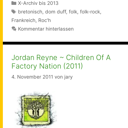
Kategorien
X-Archiv bis 2013
Schlagwörter
bretonisch
,
dom duff
,
folk
,
folk-rock
,
Frankreich
,
Roc'h
Kommentar hinterlassen
Jordan Reyne ~ Children Of A
Factory Nation (2011)
4. November 2011
von
jary