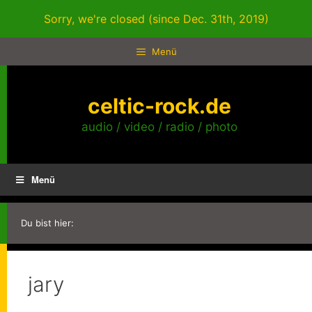
Zum
Sorry, we're closed (since Dec. 31th, 2019)
Inhalt
springen
Menü
celtic-rock.de
audio / video / radio / photo
Menü
Du bist hier:
jary