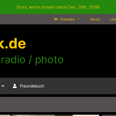
Sorry, we're closed (since Dec. 31th, 2019)
Translate
Music
Lin
k.de
 radio / photo
o
Freundebuch