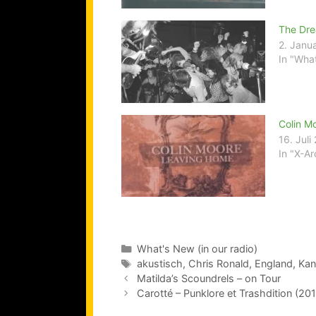
The Dre
2. Janu
In "What
Colin M
16. Juli
In "X-Ar
Kategorien
What's New (in our radio)
Schlagwörter
akustisch
,
Chris Ronald
,
England
,
Kan
Matilda’s Scoundrels – on Tour
Carotté – Punklore et Trashdition (20