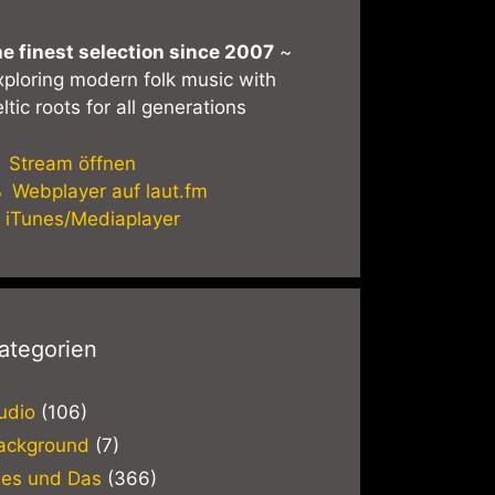
he finest selection since 2007
~
xploring modern folk music with
ltic roots for all generations
Stream öffnen
Webplayer auf laut.fm
iTunes/Mediaplayer
ategorien
udio
(106)
ackground
(7)
ies und Das
(366)