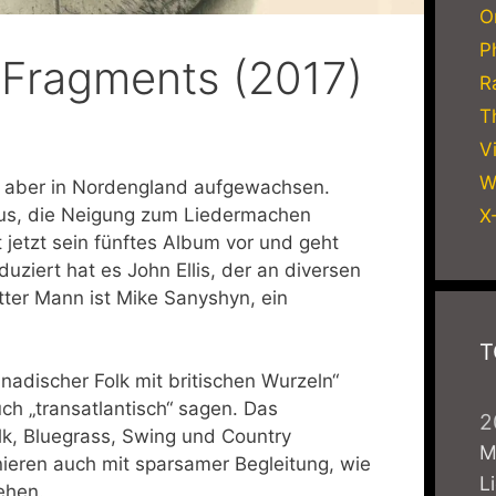
O
P
 Fragments (2017)
R
T
V
W
st aber in Nordengland aufgewachsen.
us, die Neigung zum Liedermachen
X
 jetzt sein fünftes Album vor und geht
uziert hat es John Ellis, der an diversen
itter Mann ist Mike Sanyshyn, ein
T
nadischer Folk mit britischen Wurzeln“
h „transatlantisch“ sagen. Das
2
olk, Bluegrass, Swing und Country
M
nieren auch mit sparsamer Begleitung, wie
L
sehen.