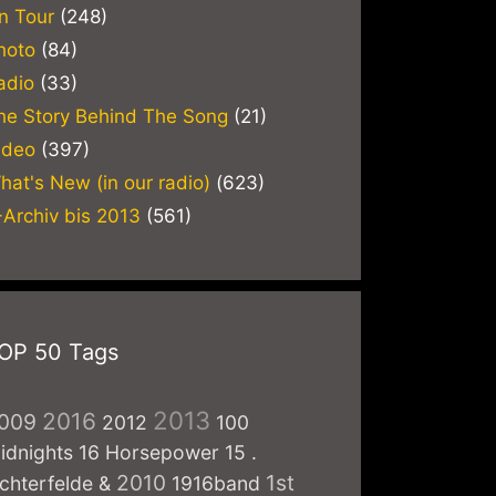
n Tour
(248)
hoto
(84)
adio
(33)
he Story Behind The Song
(21)
ideo
(397)
hat's New (in our radio)
(623)
-Archiv bis 2013
(561)
OP 50 Tags
2013
2016
009
2012
100
idnights
16 Horsepower
15
.
2010
1st
ichterfelde
&
1916band