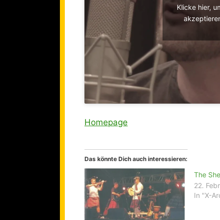
Klicke hier, 
akzeptieren
Homepage
Das könnte Dich auch interessieren:
The She
22. Feb
In "X-Ar