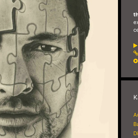
t
e
ce
K
A
B
D