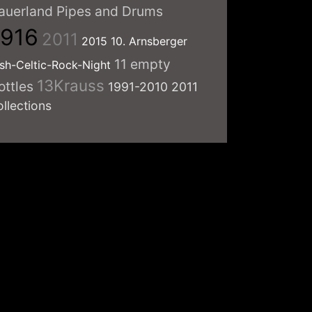
auerland Pipes and Drums
1916
2011
2015
10. Arnsberger
11 empty
ish-Celtic-Rock-Night
13Krauss
ottles
1991-2010
2011
ollections