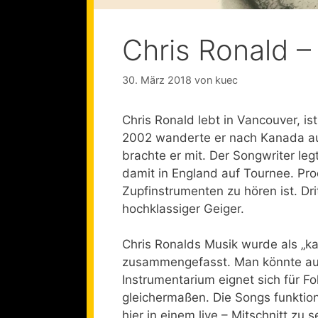
Chris Ronald –
30. März 2018
von
kuec
Chris Ronald lebt in Vancouver, i
2002 wanderte er nach Kanada a
brachte er mit.
Der Songwriter legt
damit in England auf Tournee. Prod
Zupfinstrumenten zu hören ist. Dr
hochklassiger Geiger.
Chris Ronalds Musik wurde als „ka
zusammengefasst. Man könnte auc
Instrumentarium eignet sich für F
gleichermaßen. Die Songs funktio
hier in einem live – Mitschnitt zu 