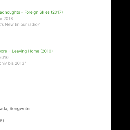
adnoughts – Foreign Skies (2017)
ar 2018
's New (in our radio)"
oore ~ Leaving Home (2010)
 2010
chiv bis 2013"
ada
,
Songwriter
15)