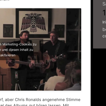
S
Ir
b
c
um Marketing-Cookies zu
 und diesen Inhalt zu
aktivieren
Wurf, aber Chris Ronalds angenehme Stimme
itel des Albums gut hören lassen. Mit