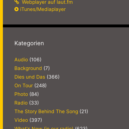
Webplayer auf laut.fm
iTunes/Mediaplayer
Kategorien
Audio
(106)
Background
(7)
Dies und Das
(366)
On Tour
(248)
Photo
(84)
Radio
(33)
The Story Behind The Song
(21)
Video
(397)
What's New (in our radio)
(623)