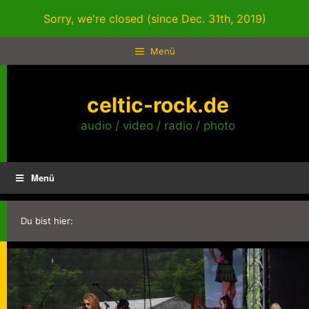
Zum
Sorry, we're closed (since Dec. 31th, 2019)
Inhalt
springen
Menü
celtic-rock.de
audio / video / radio / photo
Menü
Du bist hier: