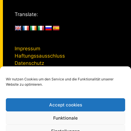
Translate:
Impressum
Haftungssausschluss
Datenschutz
Wir nutzen Cookies um den Service und die Funktionalität unserer
Kontakt
Website zu optimieren.
Accept cookies
© 2005 - 2026
kulturmanagement-online.de
|
Impressum
|
Datenschutzerklärung
|
Privatsphäre-Einstellungen
Funktionale