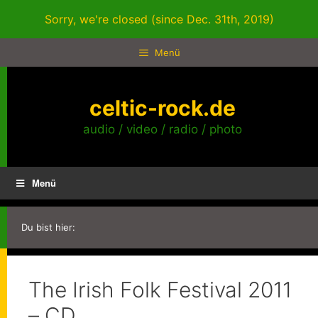
Zum
Sorry, we're closed (since Dec. 31th, 2019)
Inhalt
springen
Menü
celtic-rock.de
audio / video / radio / photo
Menü
Du bist hier:
The Irish Folk Festival 2011
– CD