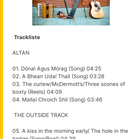
Trackliste
ALTAN
01. Dónal Agus Mórag (Song) 04:25
02. A Bhean Udaí Thall (Song) 03:28
03. The curlew/McDermott’s/Three scones of
boxty (Reels) 04:09
04. Mallaí Chroich Shlí (Song) 03:46
THE OUTSIDE TRACK
05. A kiss in the morning early/ The hole in the
hedge (Song/Reel) 04:39