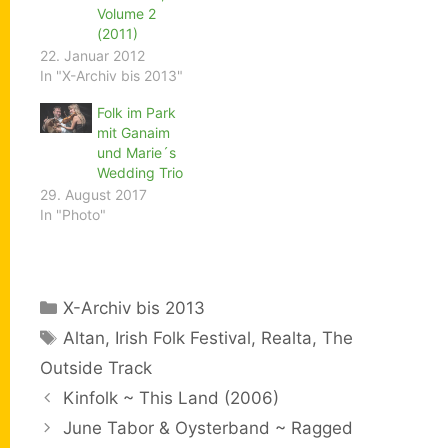
Volume 2
(2011)
22. Januar 2012
In "X-Archiv bis 2013"
Folk im Park
mit Ganaim
und Marie´s
Wedding Trio
29. August 2017
In "Photo"
Kategorien
X-Archiv bis 2013
Schlagwörter
Altan
,
Irish Folk Festival
,
Realta
,
The
Outside Track
Kinfolk ~ This Land (2006)
June Tabor & Oysterband ~ Ragged