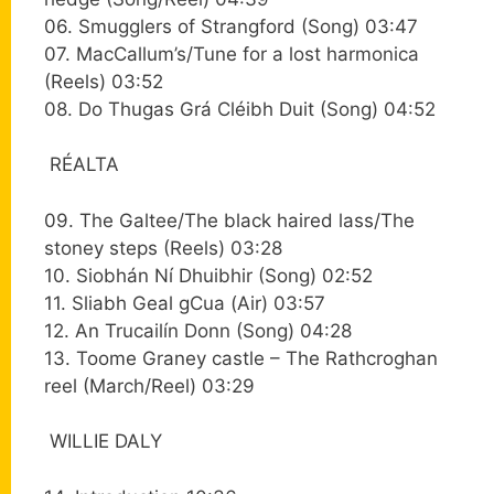
06. Smugglers of Strangford (Song) 03:47
07. MacCallum’s/Tune for a lost harmonica
(Reels) 03:52
08. Do Thugas Grá Cléibh Duit (Song) 04:52
RÉALTA
09. The Galtee/The black haired lass/The
stoney steps (Reels) 03:28
10. Siobhán Ní Dhuibhir (Song) 02:52
11. Sliabh Geal gCua (Air) 03:57
12. An Trucailín Donn (Song) 04:28
13. Toome Graney castle – The Rathcroghan
reel (March/Reel) 03:29
WILLIE DALY