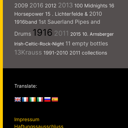
2013
2016
2009
2012
100 Midnights
16
2010
Horsepower
15
. Lichterfelde
&
1st Sauerland Pipes and
1916band
1916
2011
Drums
2015
10. Arnsberger
11 empty bottles
Irish-Celtic-Rock-Night
13Krauss
1991-2010
2011 collections
Translate:
Impressum
Haftungssausschluss