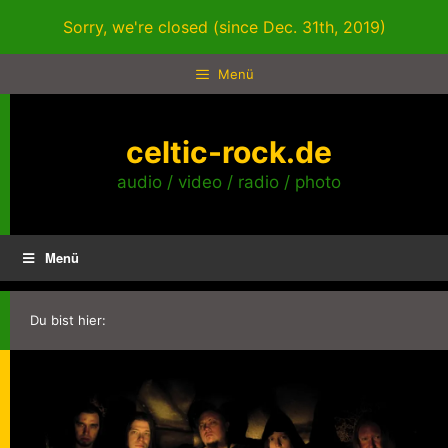
Zum
Sorry, we're closed (since Dec. 31th, 2019)
Inhalt
springen
Menü
celtic-rock.de
audio / video / radio / photo
Menü
Du bist hier: