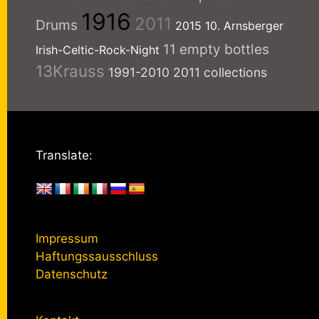
1916
2011
Drums
2015
10. Arnsberger
11 empty bottles
Irish-Celtic-Rock-Night
13Krauss
1991-2010
2011 collections
Translate:
Impressum
Haftungssausschluss
Datenschutz