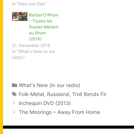
In "Dies und Das"
Barbar’O’Rhum
– Toutes les
Routes Mènent
au Rhum
(2016)
31. Dezember 2016
In "What's New (in our
radio)"
Kategorien
What's New (in our radio)
Schlagwörter
Folk-Metal
,
Russland
,
Troll Bends Fir
Inchequin DVD (2013)
The Moorings – Away From Home