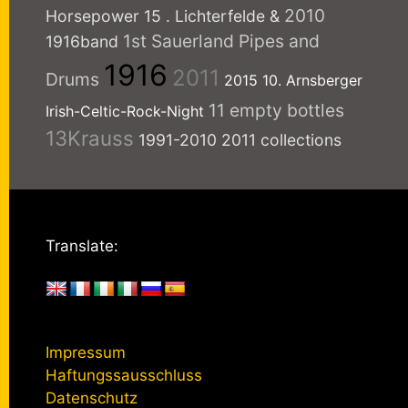
2010
Horsepower
15
. Lichterfelde
&
1st Sauerland Pipes and
1916band
1916
2011
Drums
2015
10. Arnsberger
11 empty bottles
Irish-Celtic-Rock-Night
13Krauss
1991-2010
2011 collections
Translate:
Impressum
Haftungssausschluss
Datenschutz