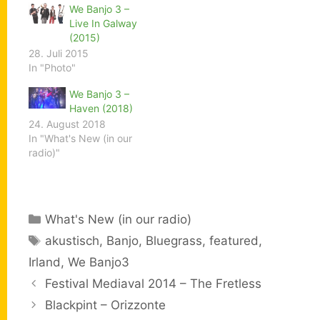
We Banjo 3 –
Live In Galway
(2015)
28. Juli 2015
In "Photo"
We Banjo 3 –
Haven (2018)
24. August 2018
In "What's New (in our
radio)"
Kategorien
What's New (in our radio)
Schlagwörter
akustisch
,
Banjo
,
Bluegrass
,
featured
,
Irland
,
We Banjo3
Festival Mediaval 2014 – The Fretless
Blackpint – Orizzonte