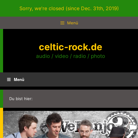
Zum
Sorry, we're closed (since Dec. 31th, 2019)
Inhalt
springen
Menü
celtic-rock.de
audio / video / radio / photo
Menü
Du bist hier: