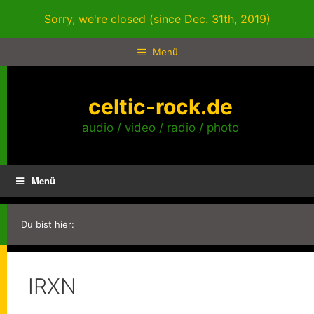
Zum
Sorry, we're closed (since Dec. 31th, 2019)
Inhalt
springen
Menü
celtic-rock.de
audio / video / radio / photo
Menü
Du bist hier:
IRXN