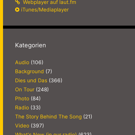
Webplayer auf laut.fm
iTunes/Mediaplayer
Kategorien
Audio
(106)
Background
(7)
Dies und Das
(366)
On Tour
(248)
Photo
(84)
Radio
(33)
The Story Behind The Song
(21)
Video
(397)
What's New (in our radio)
(623)