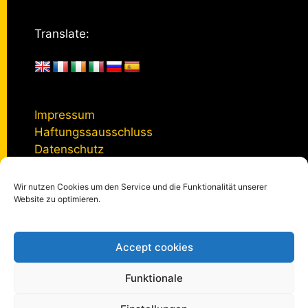
Translate:
Impressum
Haftungssausschluss
Datenschutz
Wir nutzen Cookies um den Service und die Funktionalität unserer
Kontakt
Website zu optimieren.
Accept cookies
© 2005 - 2026
kulturmanagement-online.de
|
Impressum
|
Datenschutzerklärung
|
Privatsphäre-Einstellungen
Funktionale