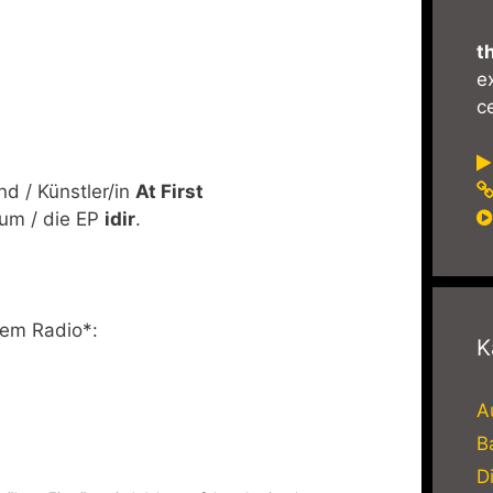
t
e
ce
 / Künstler/in
At First
um / die EP
idir
.
rem Radio*:
K
A
B
D