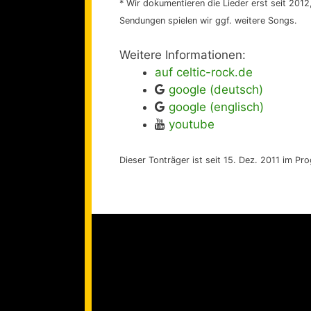
* Wir dokumentieren die Lieder erst seit 2012, 
Sendungen spielen wir ggf. weitere Songs.
Weitere Informationen:
auf celtic-rock.de
google (deutsch)
google (englisch)
youtube
Dieser Tonträger ist seit 15. Dez. 2011 im P