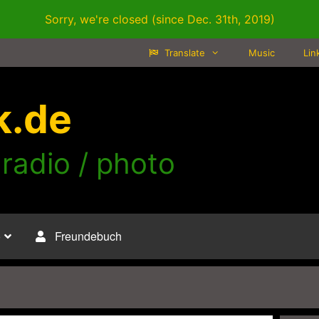
Sorry, we're closed (since Dec. 31th, 2019)
Translate
Music
Lin
k.de
 radio / photo
o
Freundebuch