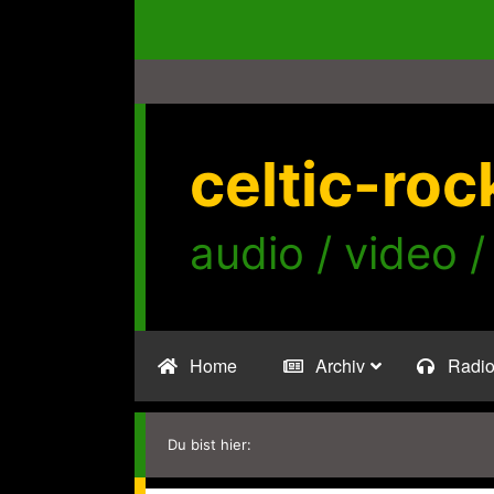
Zum
Inhalt
springen
celtic-roc
audio / video /
Home
Archiv
Radi
Du bist hier: