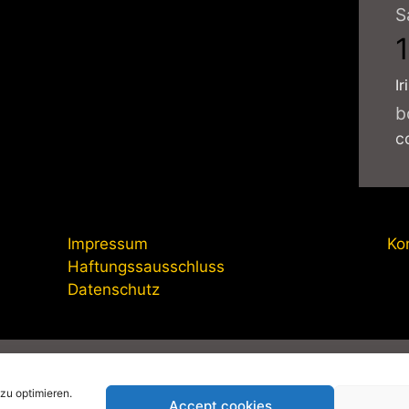
S
Ir
b
c
Impressum
Ko
Haftungssausschluss
Datenschutz
anagement-online.de
|
Impressum
|
Datenschutzerklärung
|
Pri
zu optimieren.
Accept cookies