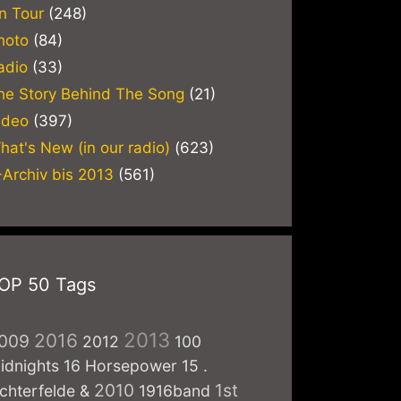
n Tour
(248)
hoto
(84)
adio
(33)
he Story Behind The Song
(21)
ideo
(397)
hat's New (in our radio)
(623)
-Archiv bis 2013
(561)
OP 50 Tags
2013
2016
009
2012
100
idnights
16 Horsepower
15
.
2010
1st
ichterfelde
&
1916band