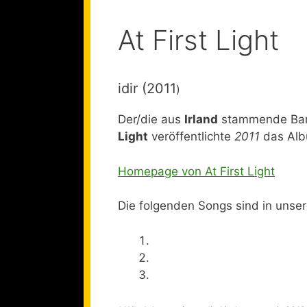
At First Light
idir (2011
)
Der/die aus
Irland
stammende Band
Light
veröffentlichte
2011
das Alb
Homepage von At First Light
Die folgenden Songs sind in unse