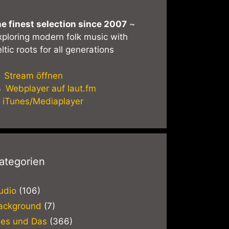
he finest selection since 2007
~
xploring modern folk music with
ltic roots for all generations
Stream öffnen
Webplayer auf laut.fm
iTunes/Mediaplayer
ategorien
udio
(106)
ackground
(7)
ies und Das
(366)