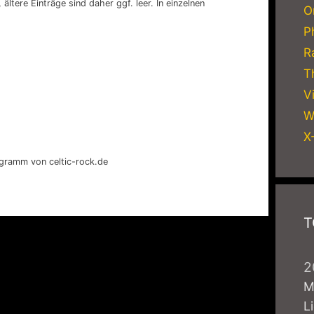
ältere Einträge sind daher ggf. leer. In einzelnen
O
P
R
T
V
W
X
rogramm von celtic-rock.de
T
2
M
L