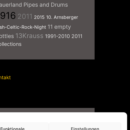
auerland Pipes and Drums
1916
2011
2015
10. Arnsberger
11 empty
ish-Celtic-Rock-Night
13Krauss
ottles
1991-2010
2011
ollections
ntakt
vatsphäre-Einstellungen
Funktionale
Einstellungen