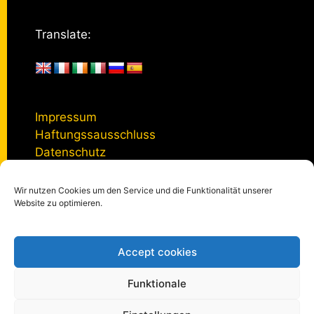
Translate:
Impressum
Haftungssausschluss
Datenschutz
Wir nutzen Cookies um den Service und die Funktionalität unserer
Kontakt
Website zu optimieren.
Accept cookies
© 2005 - 2026
kulturmanagement-online.de
|
Impressum
|
Datenschutzerklärung
|
Privatsphäre-Einstellungen
Funktionale