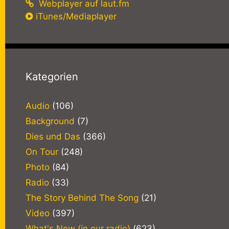
Webplayer auf laut.fm
iTunes/Mediaplayer
Kategorien
Audio
(106)
Background
(7)
Dies und Das
(366)
On Tour
(248)
Photo
(84)
Radio
(33)
The Story Behind The Song
(21)
Video
(397)
What's New (in our radio)
(623)