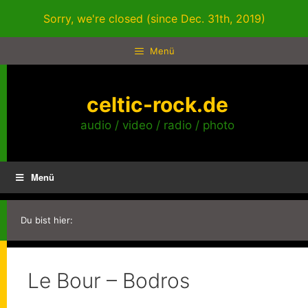
Zum
Sorry, we're closed (since Dec. 31th, 2019)
Inhalt
springen
Menü
celtic-rock.de
audio / video / radio / photo
Menü
Du bist hier:
Le Bour – Bodros