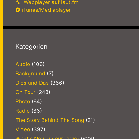
Webplayer auf laut.fm
iTunes/Mediaplayer
Kategorien
Audio
(106)
Background
(7)
Dies und Das
(366)
On Tour
(248)
Photo
(84)
Radio
(33)
The Story Behind The Song
(21)
Video
(397)
What's New (in our radio)
(623)