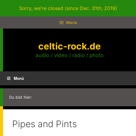
Zum
Sorry, we're closed (since Dec. 31th, 2019)
Inhalt
springen
Menü
celtic-rock.de
audio / video / radio / photo
Menü
Du bist hier:
Pipes and Pints