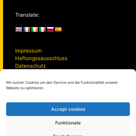
Translate:
Impressum
Haftungssausschluss
Datenschutz
Wir nutzen Cookies um den Service und die Funktionalität unserer
Kontakt
Website zu optimieren.
Accept cookies
© 2005 - 2026
kulturmanagement-online.de
|
Impressum
|
Datenschutzerklärung
|
Privatsphäre-Einstellungen
Funktionale