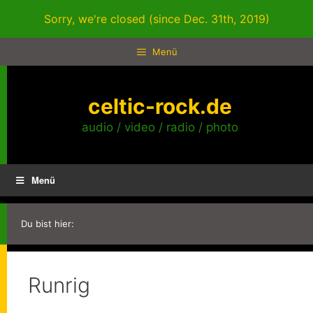
Zum
Sorry, we're closed (since Dec. 31th, 2019)
Inhalt
springen
Menü
celtic-rock.de
audio / video / radio / photo
Menü
Du bist hier:
Runrig