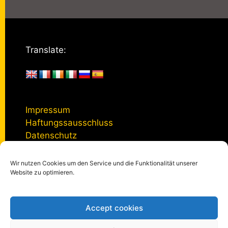
Translate:
Impressum
Haftungssausschluss
Datenschutz
Wir nutzen Cookies um den Service und die Funktionalität unserer
Kontakt
Website zu optimieren.
Accept cookies
© 2005 - 2026
kulturmanagement-online.de
|
Impressum
|
Datenschutzerklärung
|
Privatsphäre-Einstellungen