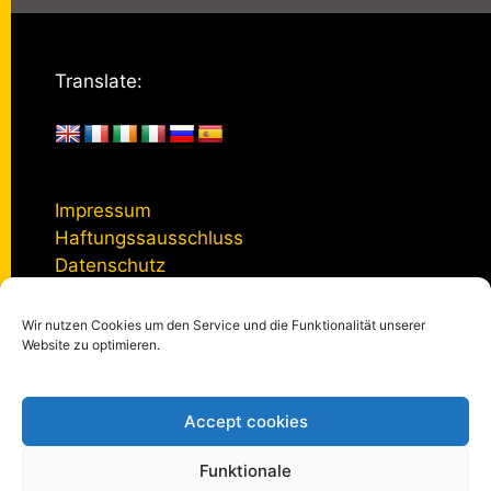
Translate:
Impressum
Haftungssausschluss
Datenschutz
Wir nutzen Cookies um den Service und die Funktionalität unserer
Kontakt
Website zu optimieren.
Accept cookies
© 2005 - 2026
kulturmanagement-online.de
|
Impressum
|
Datenschutzerklärung
|
Privatsphäre-Einstellungen
Funktionale