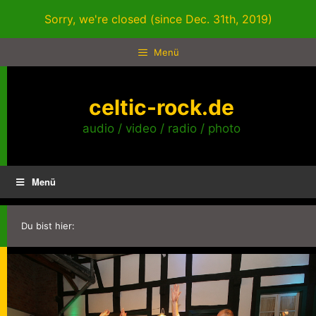
Zum
Sorry, we're closed (since Dec. 31th, 2019)
Inhalt
springen
Menü
celtic-rock.de
audio / video / radio / photo
Menü
Du bist hier: