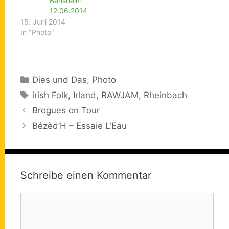
Bensheim
12.06.2014
15. Juni 2014
In "Photo"
Kategorien
Dies und Das
,
Photo
Schlagwörter
irish Folk
,
Irland
,
RAWJAM
,
Rheinbach
Brogues on Tour
Bézèd’H – Essaie L’Eau
Schreibe einen Kommentar
Kommentar