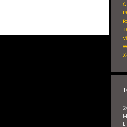
O
P
R
T
V
W
X
T
2
M
L