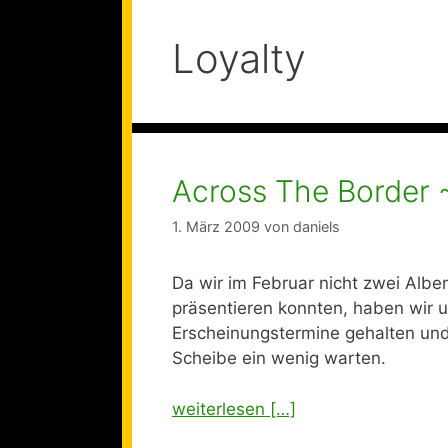
Loyalty
Across The Border 
1. März 2009
von
daniels
Da wir im Februar nicht zwei Alb
präsentieren konnten, haben wir u
Erscheinungstermine gehalten un
Scheibe ein wenig warten.
weiterlesen […]