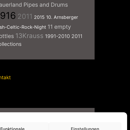
auerland Pipes and Drums
1916
2011
2015
10. Arnsberger
11 empty
ish-Celtic-Rock-Night
13Krauss
ottles
1991-2010
2011
ollections
ntakt
vatsphäre-Einstellungen
Funktionale
Einstellungen