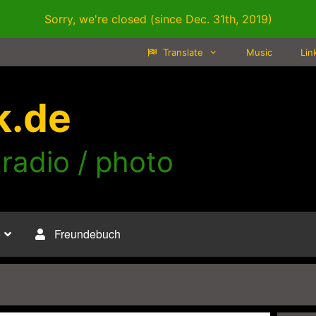
Sorry, we're closed (since Dec. 31th, 2019)
Translate
Music
Lin
k.de
 radio / photo
o
Freundebuch