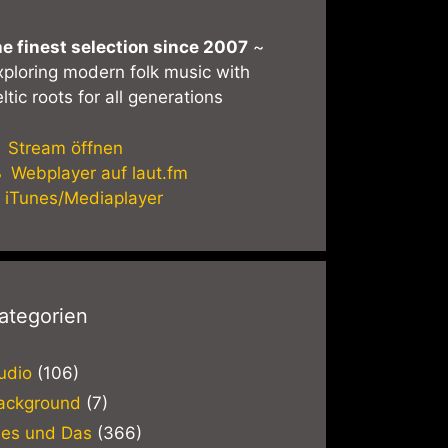
he finest selection since 2007
~
xploring modern folk music with
ltic roots for all generations
Stream öffnen
Webplayer auf laut.fm
iTunes/Mediaplayer
ategorien
udio
(106)
ackground
(7)
ies und Das
(366)