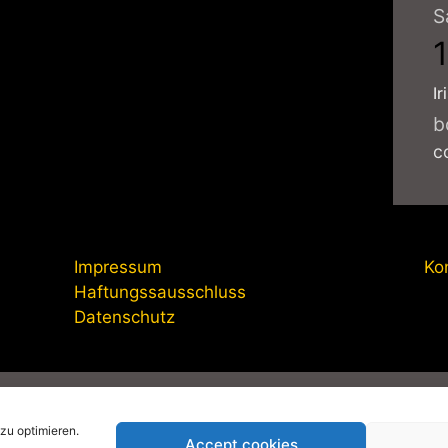
S
Ir
b
c
Impressum
Ko
Haftungssausschluss
Datenschutz
anagement-online.de
|
Impressum
|
Datenschutzerklärung
|
Pri
zu optimieren.
Accept cookies