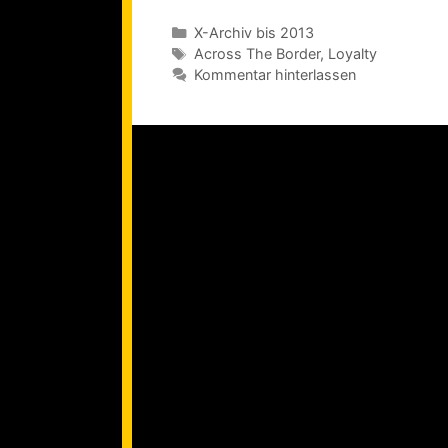
Kategorien
X-Archiv bis 2013
Schlagwörter
Across The Border
,
Loyalty
Kommentar hinterlassen