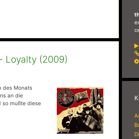
t
e
ce
~ Loyalty (2009)
en des Monats
ns an die
K
d so mußte diese
A
B
D