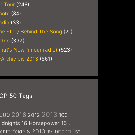
n Tour
(248)
hoto
(84)
adio
(33)
he Story Behind The Song
(21)
ideo
(397)
hat's New (in our radio)
(623)
-Archiv bis 2013
(561)
OP 50 Tags
2013
2016
009
2012
100
idnights
16 Horsepower
15
.
2010
1st
ichterfelde
&
1916band