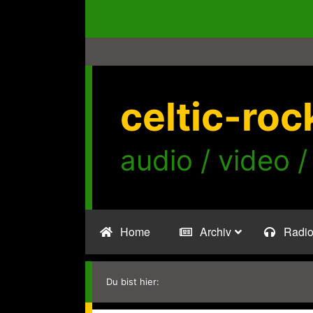
Zum
Inhalt
springen
celtic-roc
audio / video /
Home
Archiv
Radi
Du bist hier: