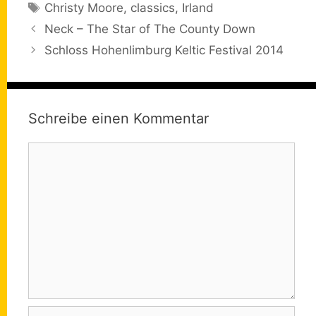
Schlagwörter
Christy Moore
,
classics
,
Irland
Neck – The Star of The County Down
Schloss Hohenlimburg Keltic Festival 2014
Schreibe einen Kommentar
Kommentar
Name