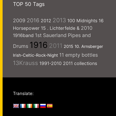
TOP 50 Tags
2013
2016
2009
2012
100 Midnights
16
2010
Horsepower
15
. Lichterfelde
&
1st Sauerland Pipes and
1916band
1916
2011
Drums
2015
10. Arnsberger
11 empty bottles
Irish-Celtic-Rock-Night
13Krauss
1991-2010
2011 collections
Translate: