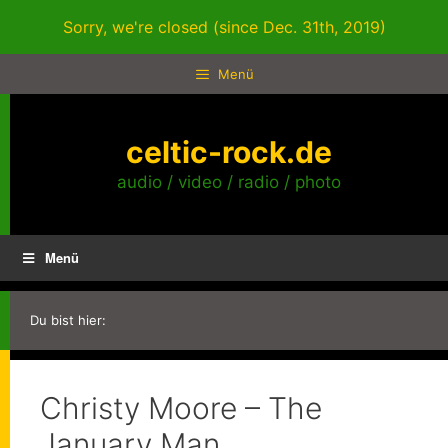
Zum
Sorry, we're closed (since Dec. 31th, 2019)
Inhalt
springen
Menü
celtic-rock.de
audio / video / radio / photo
Menü
Du bist hier:
Christy Moore – The
January Man