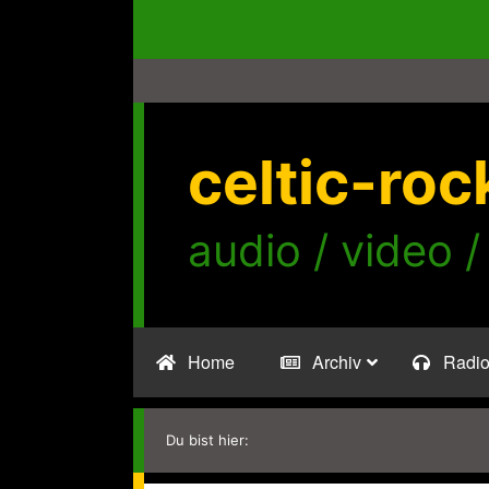
Zum
Inhalt
springen
celtic-roc
audio / video /
Home
Archiv
Radi
Du bist hier: