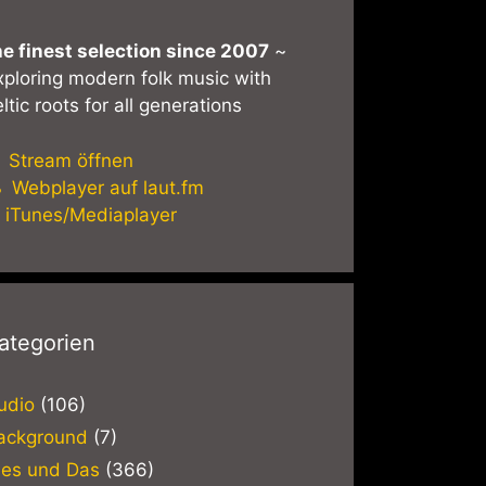
he finest selection since 2007
~
xploring modern folk music with
ltic roots for all generations
Stream öffnen
Webplayer auf laut.fm
iTunes/Mediaplayer
ategorien
udio
(106)
ackground
(7)
ies und Das
(366)