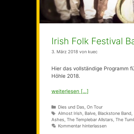
Irish Folk Festival 
3. März 2018
von
kuec
Hier das vollständige Programm für 
Höhle 2018.
weiterlesen […]
Kategorien
Dies und Das
,
On Tour
Schlagwörter
Almost Irish
,
Balve
,
Blackstone Band
,
Ashes
,
The Templebar Allstars
,
The Tumb
Kommentar hinterlassen