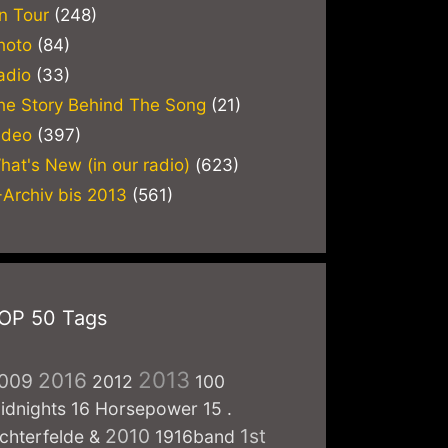
n Tour
(248)
hoto
(84)
adio
(33)
he Story Behind The Song
(21)
ideo
(397)
hat's New (in our radio)
(623)
-Archiv bis 2013
(561)
OP 50 Tags
2013
2016
009
2012
100
idnights
16 Horsepower
15
.
2010
1st
ichterfelde
&
1916band