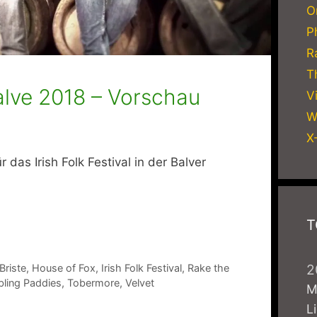
O
P
R
T
Balve 2018 – Vorschau
V
W
X
das Irish Folk Festival in der Balver
T
2
Briste
,
House of Fox
,
Irish Folk Festival
,
Rake the
ling Paddies
,
Tobermore
,
Velvet
M
L