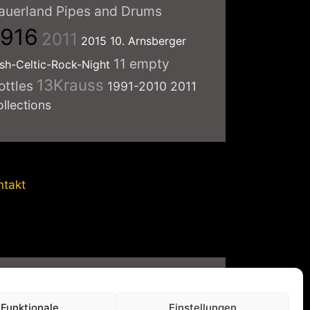
auerland Pipes and Drums
1916
2011
2015
10. Arnsberger
11 empty
ish-Celtic-Rock-Night
13Krauss
ottles
1991-2010
2011
ollections
ntakt
vatsphäre-Einstellungen
Funktionale
Einstellungen