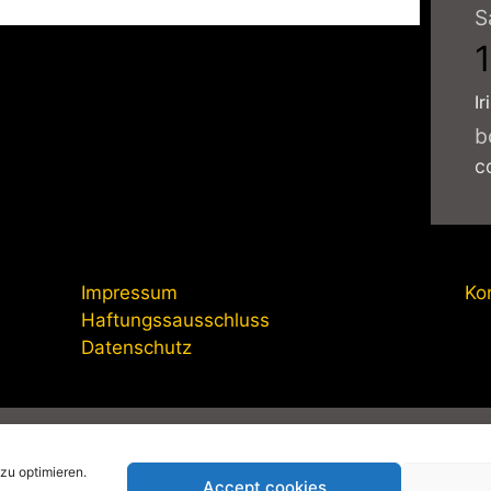
S
Ir
b
c
Impressum
Ko
Haftungssausschluss
Datenschutz
anagement-online.de
|
Impressum
|
Datenschutzerklärung
|
Pri
zu optimieren.
Accept cookies