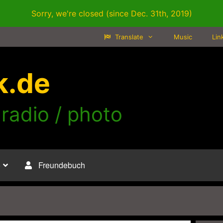
Sorry, we're closed (since Dec. 31th, 2019)
Translate
Music
Lin
k.de
 radio / photo
o
Freundebuch