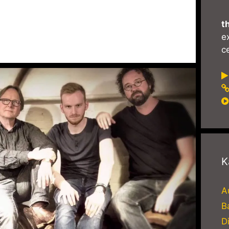
t
e
ce
K
A
B
D