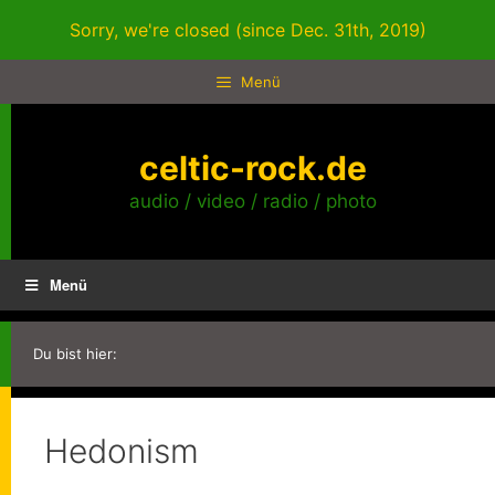
Zum
Sorry, we're closed (since Dec. 31th, 2019)
Inhalt
springen
Menü
celtic-rock.de
audio / video / radio / photo
Menü
Du bist hier:
Hedonism