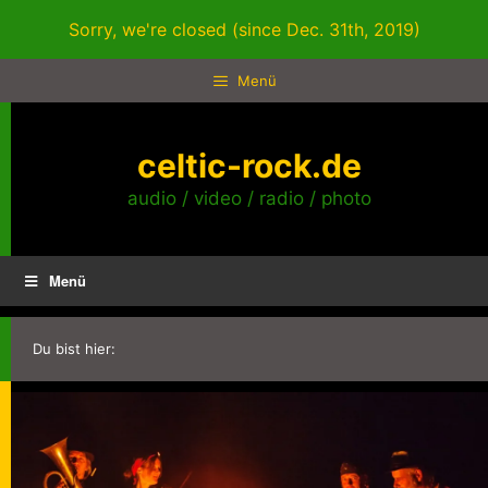
Zum
Sorry, we're closed (since Dec. 31th, 2019)
Inhalt
springen
Menü
celtic-rock.de
audio / video / radio / photo
Menü
Du bist hier: