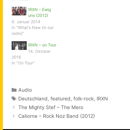
IRXN – Ewig
uns (2012)
6. Januar 2014
In "What's New (in our
radio)"
IRXN – on Tour
14. Oktober
2016
In "On Tour"
Kategorien
Audio
Schlagwörter
Deutschland
,
featured
,
folk-rock
,
IRXN
The Mighty Stef – The Mero
Caliorne – Rock Noz Band (2012)