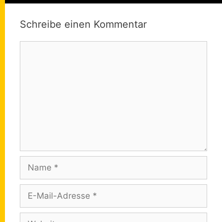
Schreibe einen Kommentar
Kommentar
Name
E-
Mail-
Adresse
Website