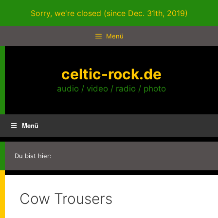
Zum
Sorry, we're closed (since Dec. 31th, 2019)
Inhalt
springen
Menü
celtic-rock.de
audio / video / radio / photo
Menü
Du bist hier:
Cow Trousers