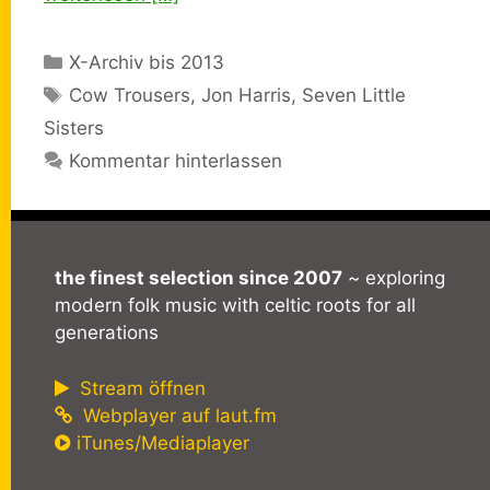
Kategorien
X-Archiv bis 2013
Schlagwörter
Cow Trousers
,
Jon Harris
,
Seven Little
Sisters
Kommentar hinterlassen
the finest selection since 2007
~ exploring
modern folk music with celtic roots for all
generations
Stream öffnen
Webplayer auf laut.fm
iTunes/Mediaplayer