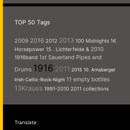
TOP 50 Tags
2013
2016
2009
2012
100 Midnights
16
2010
Horsepower
15
. Lichterfelde
&
1st Sauerland Pipes and
1916band
1916
2011
Drums
2015
10. Arnsberger
11 empty bottles
Irish-Celtic-Rock-Night
13Krauss
1991-2010
2011 collections
Translate: