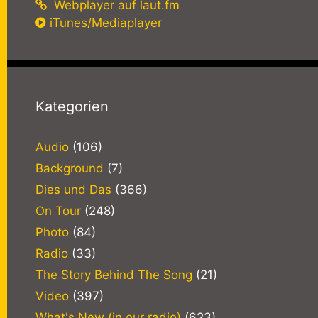
Webplayer auf laut.fm
iTunes/Mediaplayer
Kategorien
Audio
(106)
Background
(7)
Dies und Das
(366)
On Tour
(248)
Photo
(84)
Radio
(33)
The Story Behind The Song
(21)
Video
(397)
What's New (in our radio)
(623)