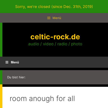
Zum
Sorry, we're closed (since Dec. 31th, 2019)
Inhalt
springen
Menü
celtic-rock.de
audio / video / radio / photo
Menü
Du bist hier:
room anough for all