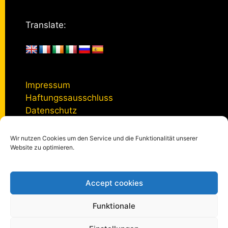
Translate:
Impressum
Haftungssausschluss
Datenschutz
Wir nutzen Cookies um den Service und die Funktionalität unserer
Kontakt
Website zu optimieren.
Accept cookies
© 2005 - 2026
kulturmanagement-online.de
|
Impressum
|
Datenschutzerklärung
|
Privatsphäre-Einstellungen
Funktionale