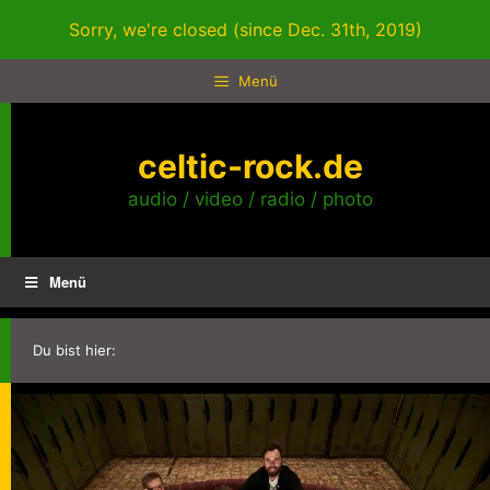
Zum
Sorry, we're closed (since Dec. 31th, 2019)
Inhalt
springen
Menü
celtic-rock.de
audio / video / radio / photo
Menü
Du bist hier: