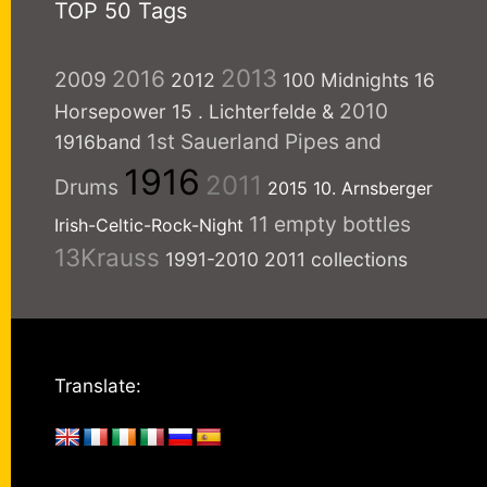
TOP 50 Tags
2013
2016
2009
2012
100 Midnights
16
2010
Horsepower
15
. Lichterfelde
&
1st Sauerland Pipes and
1916band
1916
2011
Drums
2015
10. Arnsberger
11 empty bottles
Irish-Celtic-Rock-Night
13Krauss
1991-2010
2011 collections
Translate: