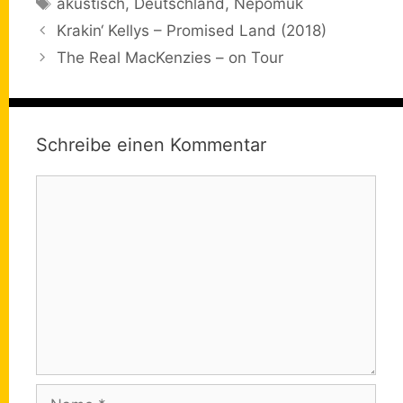
Schlagwörter
akustisch
,
Deutschland
,
Nepomuk
Krakin‘ Kellys – Promised Land (2018)
The Real MacKenzies – on Tour
Schreibe einen Kommentar
Kommentar
Name