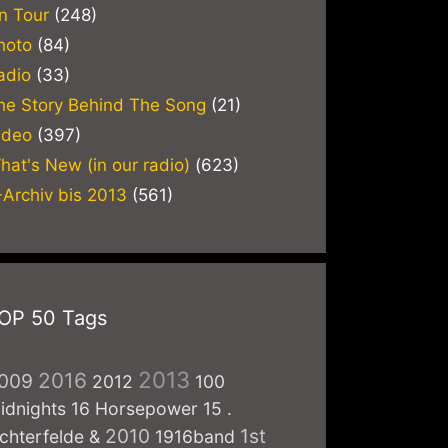
n Tour
(248)
hoto
(84)
adio
(33)
he Story Behind The Song
(21)
ideo
(397)
hat's New (in our radio)
(623)
-Archiv bis 2013
(561)
OP 50 Tags
2013
2016
009
2012
100
idnights
16 Horsepower
15
.
2010
1st
ichterfelde
&
1916band