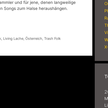
Sammler und für jene, denen langweilige
O
hen Songs zum Halse heraushängen.
P
R
T
V
k
,
Living Lache
,
Österreich
,
Trash Folk
W
X
T
2
M
L