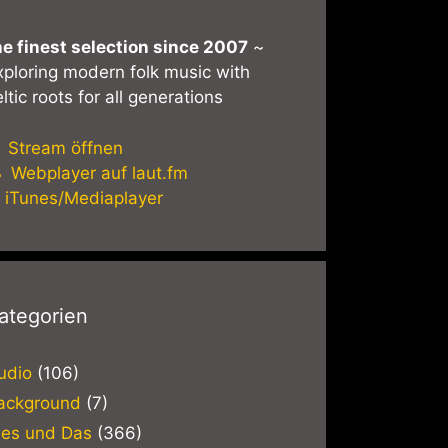
he finest selection since 2007
~
xploring modern folk music with
ltic roots for all generations
Stream öffnen
Webplayer auf laut.fm
iTunes/Mediaplayer
ategorien
udio
(106)
ackground
(7)
ies und Das
(366)