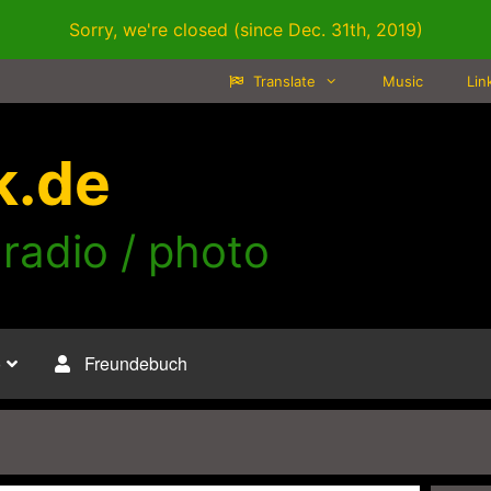
Sorry, we're closed (since Dec. 31th, 2019)
Translate
Music
Lin
k.de
 radio / photo
o
Freundebuch