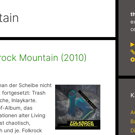
tain
t
e
ce
rock Mountain (2010)
man der Scheibe nicht
d fortgesetzt: Trash
K
che, Inlaykarte.
-of-Album, das
A
tionen alter Living
B
st chaotisch,
D
h und je. Folkrock