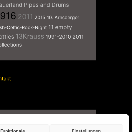
auerland Pipes and Drums
1916
2011
2015
10. Arnsberger
11 empty
ish-Celtic-Rock-Night
13Krauss
ottles
1991-2010
2011
ollections
ntakt
vatsphäre-Einstellungen
Funktionale
Einstellungen