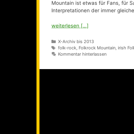
Mountain ist etwas für Fans, für 
Interpretationen der immer gleic
weiterlesen […]
Kategorien
X-Archiv bis 2013
Schlagwörter
folk-rock
,
Folkrock Mountain
,
irish Fol
Kommentar hinterlassen