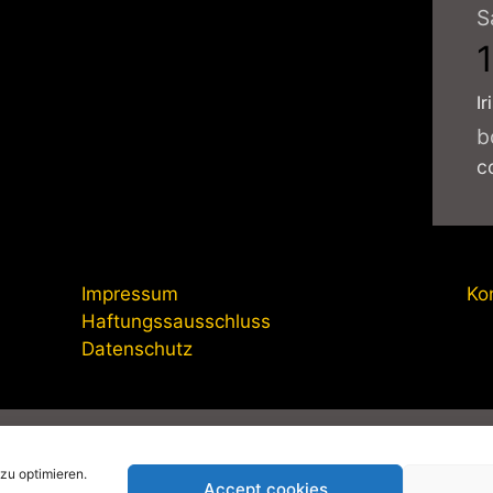
S
Ir
b
c
Impressum
Ko
Haftungssausschluss
Datenschutz
anagement-online.de
|
Impressum
|
Datenschutzerklärung
|
Pri
zu optimieren.
Accept cookies