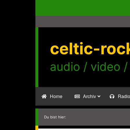
Zum
Inhalt
springen
celtic-roc
audio / video /
Home
Archiv
Radi
Du bist hier: