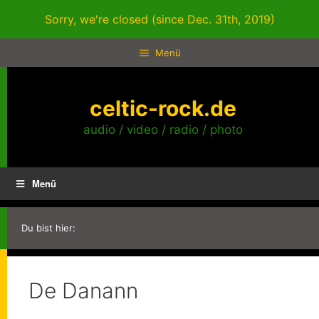
Zum
Sorry, we're closed (since Dec. 31th, 2019)
Inhalt
springen
Menü
celtic-rock.de
audio / video / radio / photo
Menü
Du bist hier:
De Danann