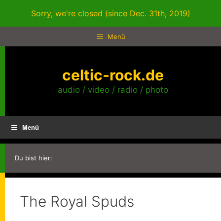
Zum
Sorry, we're closed (since Dec. 31th, 2019)
Inhalt
springen
Menü
celtic-rock.de
audio / video / radio / photo
Menü
Du bist hier:
The Royal Spuds