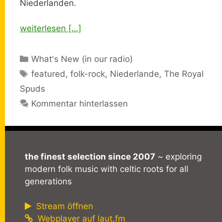
Niederlanden.
weiterlesen […]
Kategorien
What's New (in our radio)
Schlagwörter
featured
,
folk-rock
,
Niederlande
,
The Royal
Spuds
Kommentar hinterlassen
the finest selection since 2007
~ exploring
modern folk music with celtic roots for all
generations
Stream öffnen
Webplayer auf laut.fm