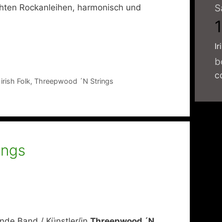
S
chten Rockanleihen, harmonisch und
Ir
b
c
,
irish Folk
,
Threepwood ´N Strings
ings
de Band / Künstler/in
Threepwood ´N