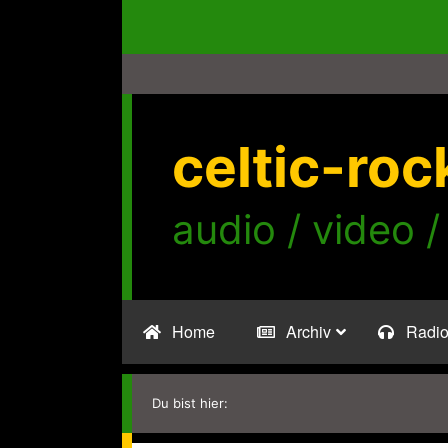
Zum
Inhalt
springen
celtic-roc
audio / video /
Home
Archiv
Radi
Du bist hier: