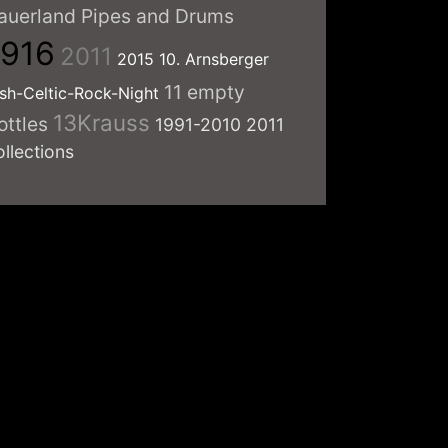
auerland Pipes and Drums
1916
2011
2015
10. Arnsberger
11 empty
ish-Celtic-Rock-Night
13Krauss
ottles
1991-2010
2011
ollections