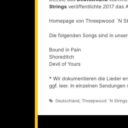
Strings
veröffentlichte
2017
das A
Homepage von Threepwood ´N St
Die folgenden Songs sind in unse
Bound in Pain
Shoreditch
Devil of Yours
* Wir dokumentieren die Lieder ers
ggf. leer. In einzelnen Sendungen s
Schlagwörter
Deutschland
,
Threepwood ´N Strings