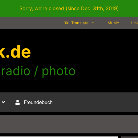
Sorry, we're closed (since Dec. 31th, 2019)
Translate
Music
Lin
k.de
 radio / photo
o
Freundebuch