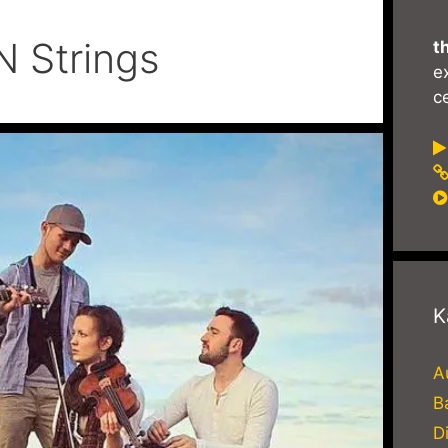
 Strings
t
e
ce
K
A
B
D