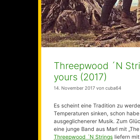
Threepwood ´N Stri
yours (2017)
14. November 2017
von
cuba64
Es scheint eine Tradition zu werd
Temperaturen sinken, schon habe 
ausgeglichenerer Musik. Zum Glück
eine junge Band aus Marl mit „The
Threepwood ´N Strings
liefern mi