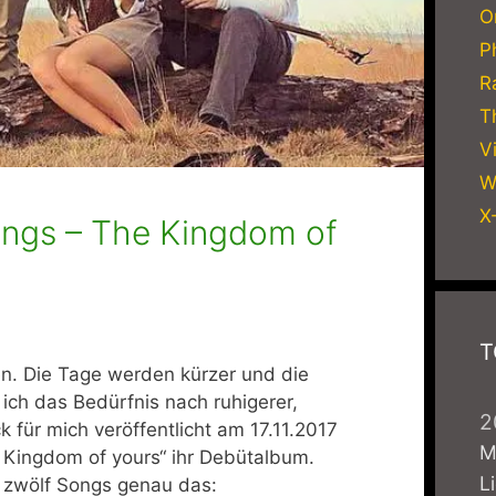
O
P
R
T
V
W
X
ngs – The Kingdom of
T
en. Die Tage werden kürzer und die
ich das Bedürfnis nach ruhigerer,
2
 für mich veröffentlicht am 17.11.2017
M
 Kingdom of yours“ ihr Debütalbum.
L
t zwölf Songs genau das: