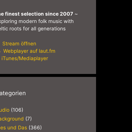
he finest selection since 2007
~
xploring modern folk music with
ltic roots for all generations
Stream öffnen
Webplayer auf laut.fm
iTunes/Mediaplayer
ategorien
udio
(106)
ackground
(7)
ies und Das
(366)