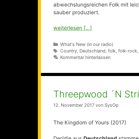
abwechslungsreichen Folk mit lei
sauber produziert.
weiterlesen […]
Kategorien
What's New (in our radio)
Schlagwörter
Country
,
Deutschland
,
folk
,
folk-rock
Kommentar hinterlassen
Threepwood ´N Str
12. November 2017
von
SysOp
The Kingdom of Yours (2017)
Der/die aus
Deutschland
stammen