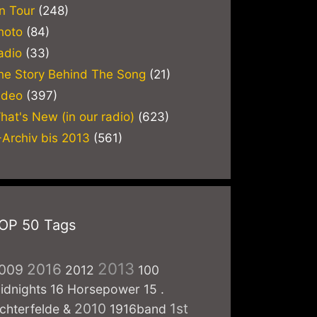
n Tour
(248)
hoto
(84)
adio
(33)
he Story Behind The Song
(21)
ideo
(397)
hat's New (in our radio)
(623)
-Archiv bis 2013
(561)
OP 50 Tags
2013
2016
009
2012
100
idnights
16 Horsepower
15
.
2010
1st
ichterfelde
&
1916band