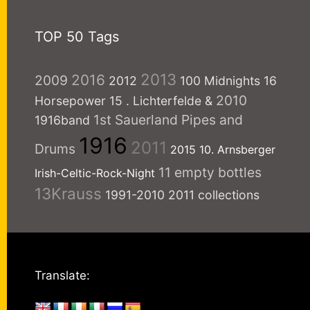
TOP 50 Tags
2013
2016
2009
2012
100 Midnights
16
2010
Horsepower
15
. Lichterfelde
&
1st Sauerland Pipes and
1916band
1916
2011
Drums
2015
10. Arnsberger
11 empty bottles
Irish-Celtic-Rock-Night
13Krauss
1991-2010
2011 collections
Translate: