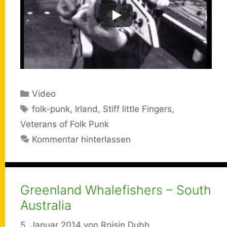
Kategorien
Video
Schlagwörter
folk-punk
,
Irland
,
Stiff little Fingers
,
Veterans of Folk Punk
Kommentar hinterlassen
Greenland Whalefishers – South
Australia
5. Januar 2014
von
Roisin Dubh