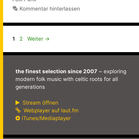
Kommentar hinterlassen
Seite
Seite
1
2
Weiter
→
the finest selection since 2007
~ exploring
modern folk music with celtic roots for all
generations
Stream öffnen
Webplayer auf laut.fm
iTunes/Mediaplayer