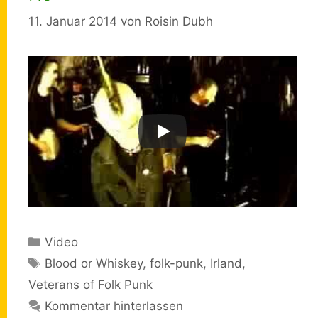
11. Januar 2014
von
Roisin Dubh
Kategorien
Video
Schlagwörter
Blood or Whiskey
,
folk-punk
,
Irland
,
Veterans of Folk Punk
Kommentar hinterlassen