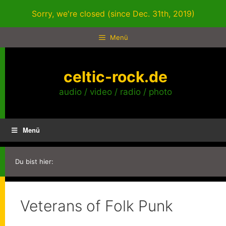
Zum
Sorry, we're closed (since Dec. 31th, 2019)
Inhalt
springen
Menü
celtic-rock.de
audio / video / radio / photo
Menü
Du bist hier:
Veterans of Folk Punk