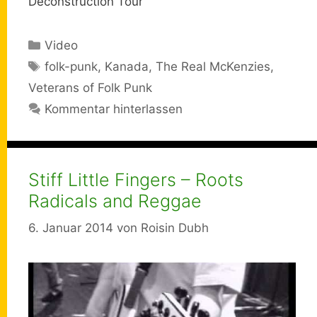
Deconstruction Tour
Kategorien
Video
Schlagwörter
folk-punk
,
Kanada
,
The Real McKenzies
,
Veterans of Folk Punk
Kommentar hinterlassen
Stiff Little Fingers – Roots
Radicals and Reggae
6. Januar 2014
von
Roisin Dubh