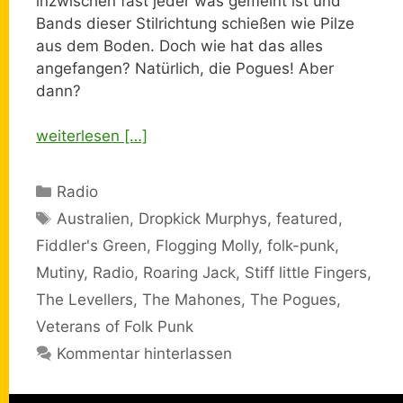
inzwischen fast jeder was gemeint ist und
Bands dieser Stilrichtung schießen wie Pilze
aus dem Boden. Doch wie hat das alles
angefangen? Natürlich, die Pogues! Aber
dann?
weiterlesen […]
Kategorien
Radio
Schlagwörter
Australien
,
Dropkick Murphys
,
featured
,
Fiddler's Green
,
Flogging Molly
,
folk-punk
,
Mutiny
,
Radio
,
Roaring Jack
,
Stiff little Fingers
,
The Levellers
,
The Mahones
,
The Pogues
,
Veterans of Folk Punk
Kommentar hinterlassen