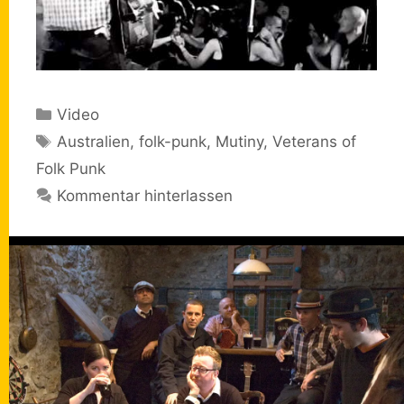
Kategorien
Video
Schlagwörter
Australien
,
folk-punk
,
Mutiny
,
Veterans of
Folk Punk
Kommentar hinterlassen