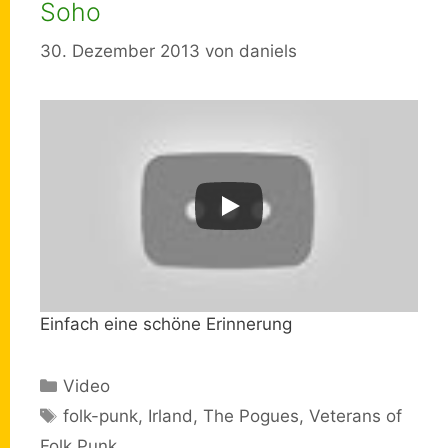
Soho
30. Dezember 2013
von
daniels
Einfach eine schöne Erinnerung
Kategorien
Video
Schlagwörter
folk-punk
,
Irland
,
The Pogues
,
Veterans of
Folk Punk