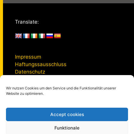
Translate:
Impressum
Haftungssausschluss
Datenschutz
Wir nutzen Cookies um den Service und die Funktionalität unserer
Kontakt
Website zu optimieren.
Accept cookies
© 2005 - 2026
kulturmanagement-online.de
|
Impressum
|
Datenschutzerklärung
|
Privatsphäre-Einstellungen
Funktionale