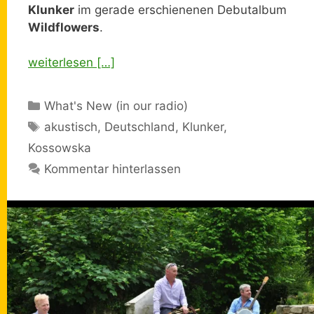
Klunker
im gerade erschienenen Debutalbum
Wildflowers
.
weiterlesen […]
Kategorien
What's New (in our radio)
Schlagwörter
akustisch
,
Deutschland
,
Klunker
,
Kossowska
Kommentar hinterlassen