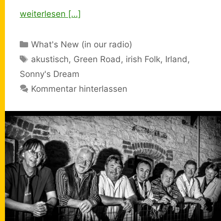
weiterlesen […]
Kategorien
What's New (in our radio)
Schlagwörter
akustisch
,
Green Road
,
irish Folk
,
Irland
,
Sonny's Dream
Kommentar hinterlassen