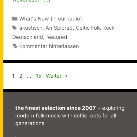
Kategorien
What's New (in our radio)
Schlagwörter
akustisch
,
An Spiorad
,
Celtic Folk Rock
,
Deutschland
,
featured
Kommentar hinterlassen
Seite
Seite
Seite
1
2
…
15
Weiter
→
the finest selection since 2007
~ exploring
modern folk music with celtic roots for all
generations