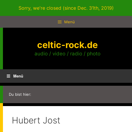
Zum
Sorry, we're closed (since Dec. 31th, 2019)
Inhalt
springen
Menü
celtic-rock.de
audio / video / radio / photo
Menü
Du bist hier:
Hubert Jost