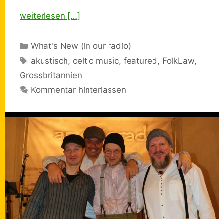
weiterlesen […]
Kategorien
What's New (in our radio)
Schlagwörter
akustisch
,
celtic music
,
featured
,
FolkLaw
,
Grossbritannien
Kommentar hinterlassen