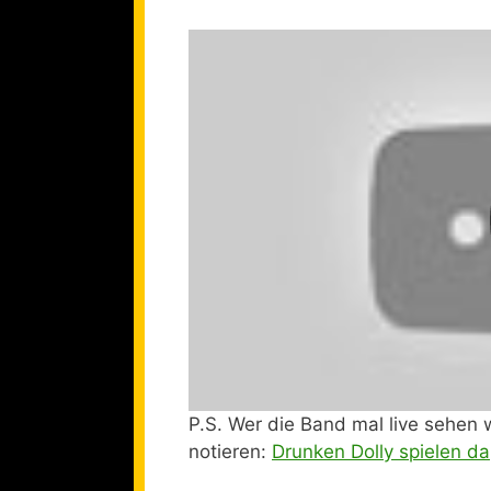
P.S. Wer die Band mal live sehen w
notieren:
Drunken Dolly spielen da