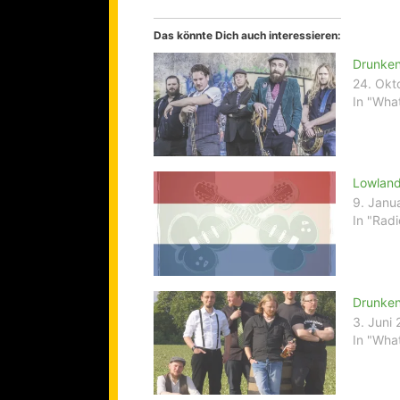
Das könnte Dich auch interessieren:
Drunken
24. Okt
In "What
Lowland
9. Janu
In "Radi
Drunken
3. Juni
In "What