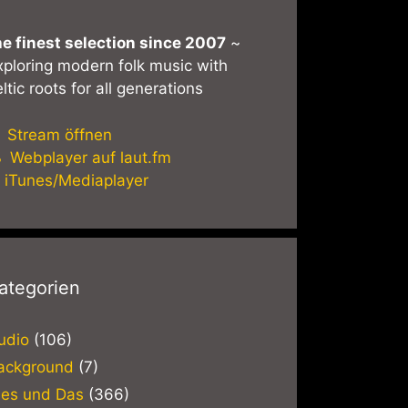
he finest selection since 2007
~
xploring modern folk music with
ltic roots for all generations
Stream öffnen
Webplayer auf laut.fm
iTunes/Mediaplayer
ategorien
udio
(106)
ackground
(7)
ies und Das
(366)