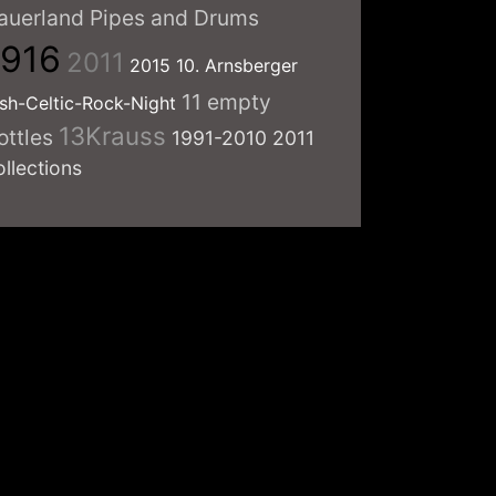
auerland Pipes and Drums
1916
2011
2015
10. Arnsberger
11 empty
ish-Celtic-Rock-Night
13Krauss
ottles
1991-2010
2011
ollections