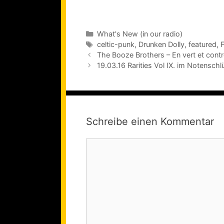
Kategorien
What's New (in our radio)
Schlagwörter
celtic-punk
,
Drunken Dolly
,
featured
,
The Booze Brothers – En vert et contr
19.03.16 Rarities Vol IX. im Notensch
Schreibe einen Kommentar
Kommentar