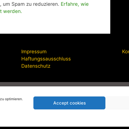
, um Spam zu reduzieren.
Erfahre, wie
t werden.
Impressum
Ko
Haftungssausschluss
Datenschutz
anagement-online.de
|
Impressum
|
Datenschutzerklärung
|
Pri
zu optimieren.
Accept cookies