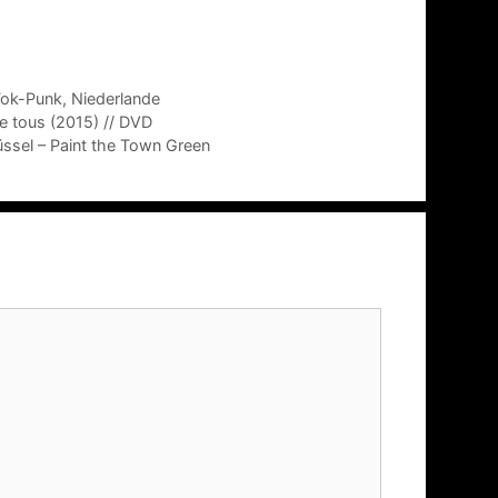
Fok-Punk
,
Niederlande
e tous (2015) // DVD
lüssel – Paint the Town Green