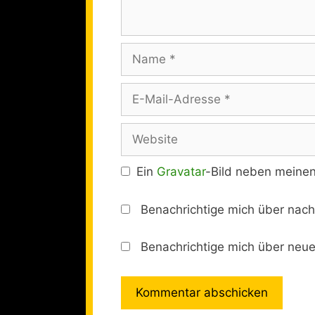
Name
E-
Mail-
Adresse
Website
Ein
Gravatar
-Bild neben meine
Benachrichtige mich über nac
Benachrichtige mich über neue 