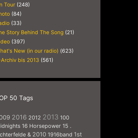
n Tour
(248)
hoto
(84)
adio
(33)
he Story Behind The Song
(21)
ideo
(397)
hat's New (in our radio)
(623)
-Archiv bis 2013
(561)
OP 50 Tags
2013
2016
009
2012
100
idnights
16 Horsepower
15
.
2010
1st
ichterfelde
&
1916band