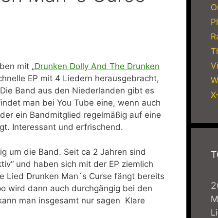
O
P
R
T
V
ben mit „
Drunken Dolly And The Drunken
chnelle EP mit 4 Liedern herausgebracht,
W
. Die Band aus den Niederlanden gibt es
X
findet man bei You Tube eine, wenn auch
der ein Bandmitglied regelmäßig auf eine
gt. Interessant und erfrischend.
ig um die Band. Seit ca 2 Jahren sind
T
tiv“ und haben sich mit der EP ziemlich
te Lied Drunken Man´s Curse fängt bereits
2
mpo wird dann auch durchgängig bei den
M
 kann man insgesamt nur sagen Klare
L