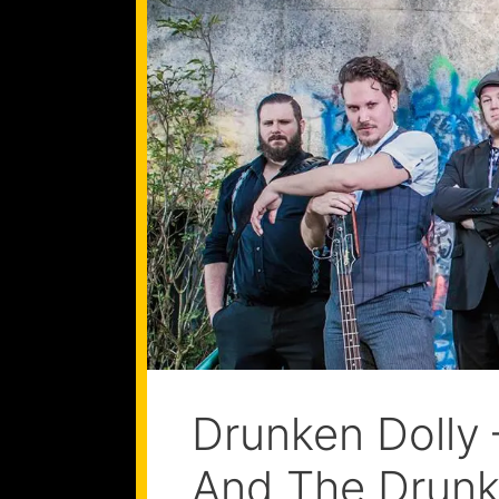
Drunken Dolly 
And The Drun