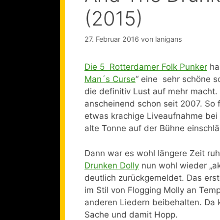
(2015)
27. Februar 2016
von
lanigans
Die 5 Rotterdamer Folk Punker
ha
Man´s Curse
“ eine sehr schöne s
die definitiv Lust auf mehr macht
anscheinend schon seit 2007. So 
etwas krachige Liveaufnahme bei 
alte Tonne auf der Bühne einschlä
Dann war es wohl längere Zeit ruh
Drunken Dolly
nun wohl wieder „ak
deutlich zurückgemeldet. Das ers
im Stil von Flogging Molly an Te
anderen Liedern beibehalten. Da
Sache und damit Hopp.