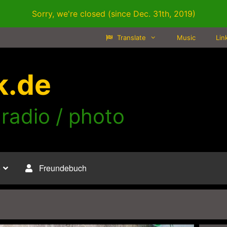
Sorry, we're closed (since Dec. 31th, 2019)
Translate
Music
Lin
k.de
 radio / photo
o
Freundebuch