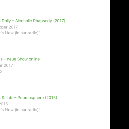
 Dolly – Alcoholic Rhapsody (2017)
ober 2017
's New (in our radio)"
s – neue Show online
ar 2017
o"
 Saints – Pubmosphere (2015)
 2015
's New (in our radio)"