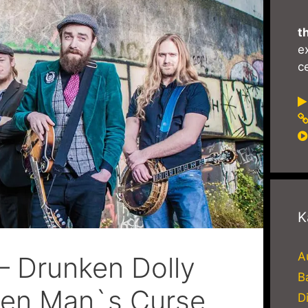
t
e
ce
K
A
– Drunken Dolly
B
ken Man`s Curse
D